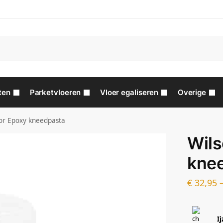
ten
Parketvloeren
Vloer egaliseren
Overige
or Epoxy kneedpasta
Wils
kne
€
32,95
I