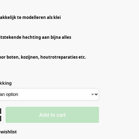
akkelijk te modelleren als klei
itstekende hechting aan bijna alles
oor boten, kozijnen, houtrotreparaties etc.
kking
Add to cart
wishlist