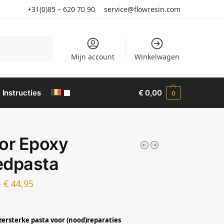
+31(0)85 – 620 70 90
service@flowresin.com
Search
Mijn account
Winkelwagen
Instructies
€
0,00
0
or Epoxy
edpasta
–
€
44,95
jzersterke pasta voor (nood)reparaties