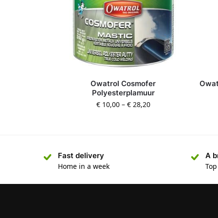
Owatrol Cosmofer
Owat
Polyesterplamuur
€
10,00
–
€
28,20
Fast delivery
A b
Home in a week
Top