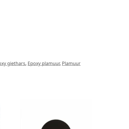
xy giethars
,
Epoxy plamuur
,
Plamuur