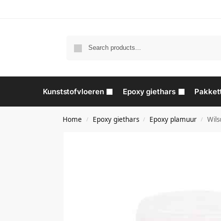
Kunststofvloeren
Epoxy giethars
Pakket
Home
Epoxy giethars
Epoxy plamuur
Wils
/
/
/