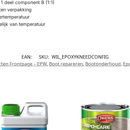
1 deel component B (1:1)
ten verpakking
mertemperatuur
elijk van temperatuur
EAN:
SKU:
WIL_EPOXYKNEEDCONFIG
cten Frontpage – EPW
,
Boot repareren
,
Bootonderhoud
,
Epo