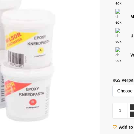
M
U
V
KGS verpa
Add to 