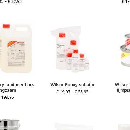
95
–
€
32,95
€
19
xy lamineer hars
Wilsor Epoxy schuim
Wilsor
angzaam
lijmpl
€
19,95
–
€
58,95
199,95