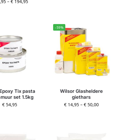
,95
–
€
194,95
-59%
 Epoxy Tix pasta
Wilsor Glasheldere
amuur set 1.5kg
giethars
€
54,95
€
14,95
–
€
50,00