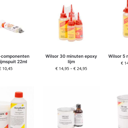
2-componenten
Wilsor 30 minuten epoxy
Wilsor 5 
ijmspuit 22ml
lijm
€
14
€
10,45
€
14,95
–
€
24,95