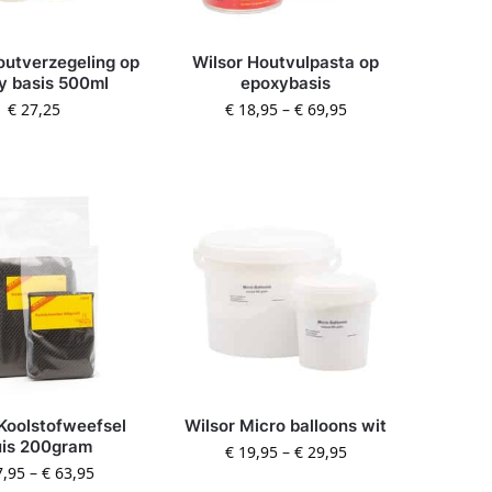
outverzegeling op
Wilsor Houtvulpasta op
y basis 500ml
epoxybasis
€
27,25
€
18,95
–
€
69,95
 Koolstofweefsel
Wilsor Micro balloons wit
uis 200gram
€
19,95
–
€
29,95
,95
–
€
63,95