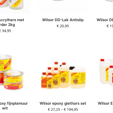
Acrylhars met
Wilsor DD-Lak Antislip
Wilsor D
rder 2kg
€
20,95
€
19
€
34,95
oxy fijnplamuur
Wilsor epoxy giethars set
Wilsor 
wit
€
27,25
–
€
194,95