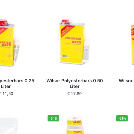
lyesterhars 0.25
Wilsor Polyesterhars 0.50
Wilsor
Liter
Liter
€
11,50
€
17,80
-54%
-61%