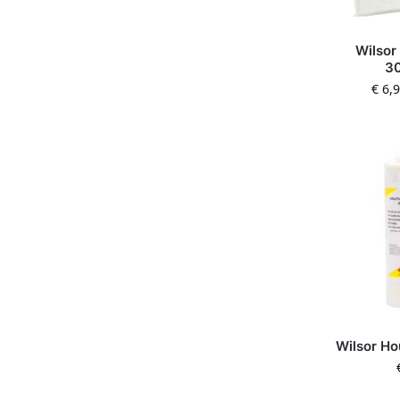
Wilsor
3
€
6,
Wilsor Ho