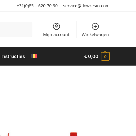
+31(0)85 – 620 70 90
service@flowresin.com
Search
Mijn account
Winkelwagen
Instructies
€
0,00
0