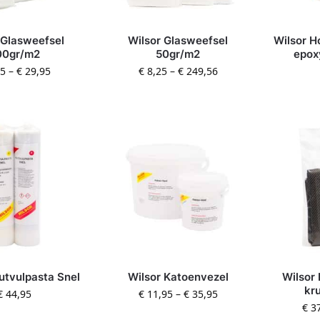
 Glasweefsel
Wilsor Glasweefsel
Wilsor H
00gr/m2
50gr/m2
epox
95
–
€
29,95
€
8,25
–
€
249,56
utvulpasta Snel
Wilsor Katoenvezel
Wilsor
kr
€
44,95
€
11,95
–
€
35,95
€
37