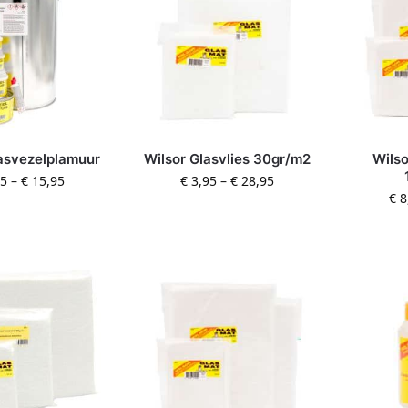
asvezelplamuur
Wilsor Glasvlies 30gr/m2
Wilso
95
–
€
15,95
€
3,95
–
€
28,95
€
8