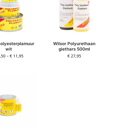
Polyesterplamuur
Wilsor Polyurethaan
wit
giethars 500ml
,50
–
€
11,95
€
27,95