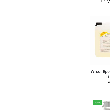
€
17,
Wilsor Epo
l
€
-64%