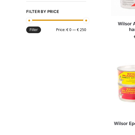
FILTER BY PRICE
Wilsor 
ha
Price:
€ 0
—
€ 250
Filter
Wilsor Ep