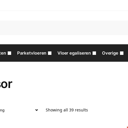
ten
Parketvloeren
Vloer egaliseren
Overige
sor
Showing all 39 results