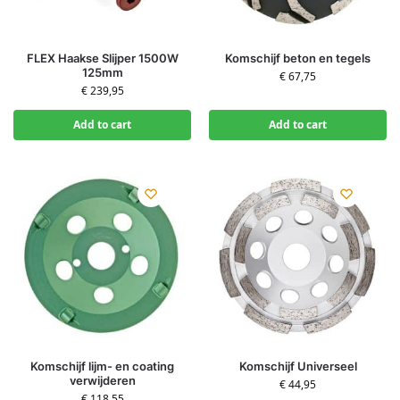
FLEX Haakse Slijper 1500W
Komschijf beton en tegels
125mm
€
67,75
€
239,95
Add to cart
Add to cart
Komschijf lijm- en coating
Komschijf Universeel
verwijderen
€
44,95
€
118,55