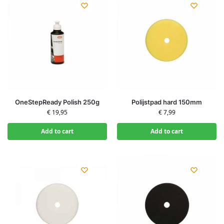
OneStepReady Polish 250g
Polijstpad hard 150mm
€
19,95
€
7,99
Add to cart
Add to cart