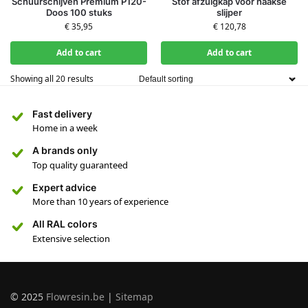
Schuurschijven Premium P120-
Stof afzuigkap voor haakse
Doos 100 stuks
slijper
€
35,95
€
120,78
Add to cart
Add to cart
Showing all 20 results
Fast delivery
Home in a week
A brands only
Top quality guaranteed
Expert advice
More than 10 years of experience
All RAL colors
Extensive selection
© 2025
Flowresin.be
|
Sitemap