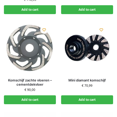
Add to cart
Add to cart
Komschijf zachte vloeren –
Mini diamant komschijf
cementdekvloer
€
70,99
€
90,00
Add to cart
Add to cart