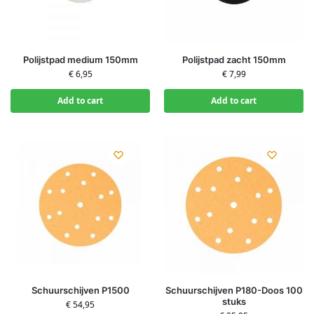
Polijstpad medium 150mm
Polijstpad zacht 150mm
€
6,95
€
7,99
Add to cart
Add to cart
Schuurschijven P1500
Schuurschijven P180-Doos 100
stuks
€
54,95