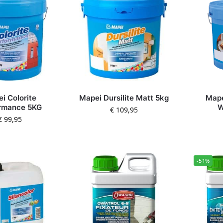
i Colorite
Mapei Dursilite Matt 5kg
Mape
rmance 5KG
W
€
109,95
€
99,95
-51%