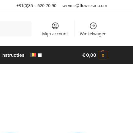
+31(0)85 – 620 70 90
service@flowresin.com
Search
Mijn account
Winkelwagen
Instructies
€
0,00
0