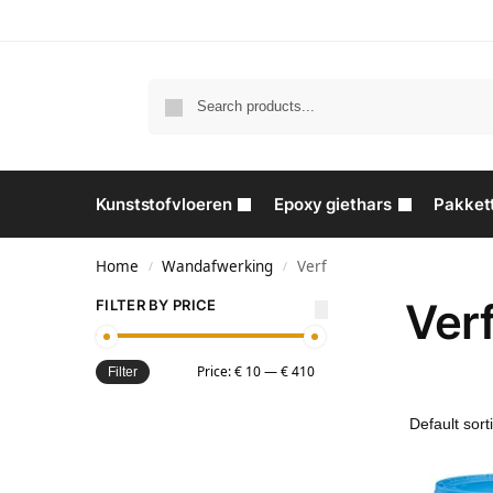
Kunststofvloeren
Epoxy giethars
Pakket
Home
Wandafwerking
Verf
/
/
Ver
FILTER BY PRICE
Price:
€ 10
—
€ 410
Filter