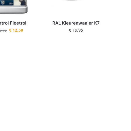
trol Floetrol
RAL Kleurenwaaier K7
€
12,50
€
19,95
5,75