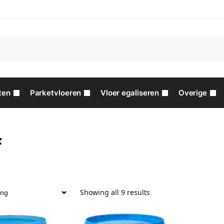
ten
Parketvloeren
Vloer egaliseren
Overige
f
Showing all 9 results