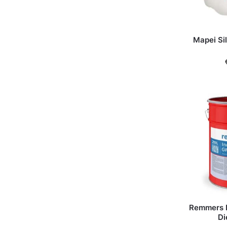
Mapei Si
Remmers I
Di