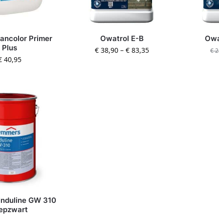
lancolor Primer
Owatrol E-B
Owa
Plus
€
38,90
–
€
83,35
€
2
€
40,95
nduline GW 310
epzwart