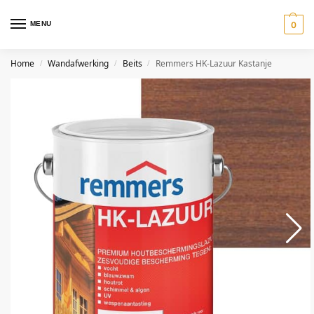
MENU
0
Home
Wandafwerking
Beits
Remmers HK-Lazuur Kastanje
/
/
/