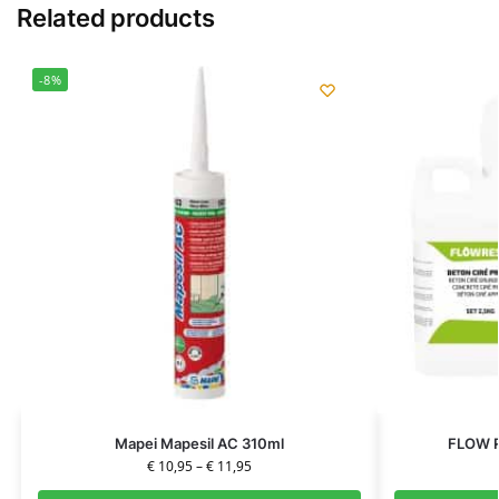
Related products
-8%
Mapei Mapesil AC 310ml
FLOW R
€
10,95
–
€
11,95