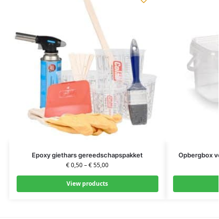
Epoxy giethars gereedschapspakket
Opbergbox vo
€
0,50
–
€
55,00
View products