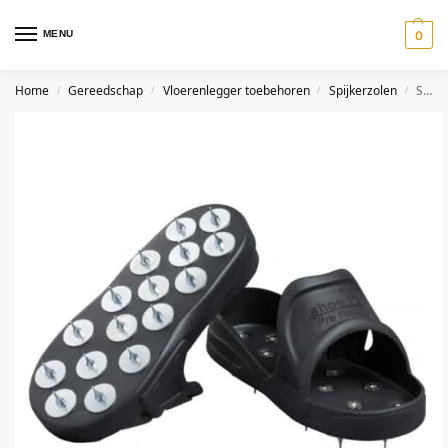
MENU
0
Home
Gereedschap
Vloerenlegger toebehoren
Spijkerzolen
Spijkerschoenen Spiky
/
/
/
/