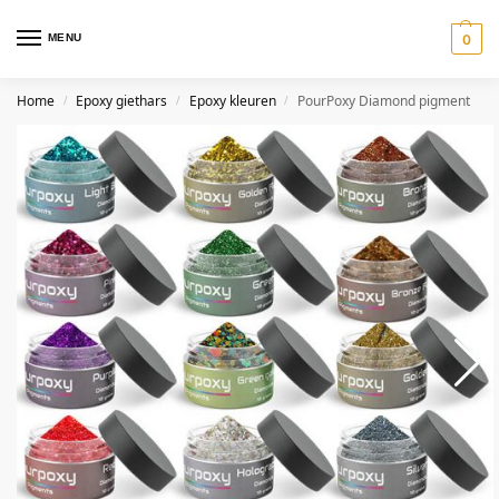
MENU
0
Home
Epoxy giethars
Epoxy kleuren
PourPoxy Diamond pigment
/
/
/