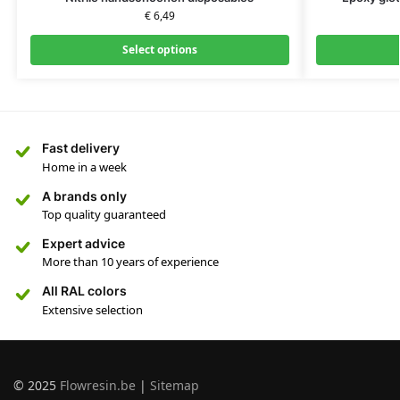
€
6,49
Select options
Fast delivery
Home in a week
A brands only
Top quality guaranteed
Expert advice
More than 10 years of experience
All RAL colors
Extensive selection
© 2025
Flowresin.be
|
Sitemap