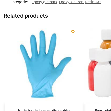
Categories:
Epoxy giethars
,
Epoxy kleuren
,
Resin Art
Related products
Nitrile handschoenen disposables
Epoxy giet