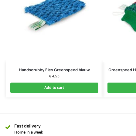
Handscrubby Flex Greenspeed blauw
Greenspeed H
€
4,95
Add to cart
Fast delivery
Home in a week