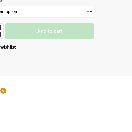
at
Add to cart
wishlist
0