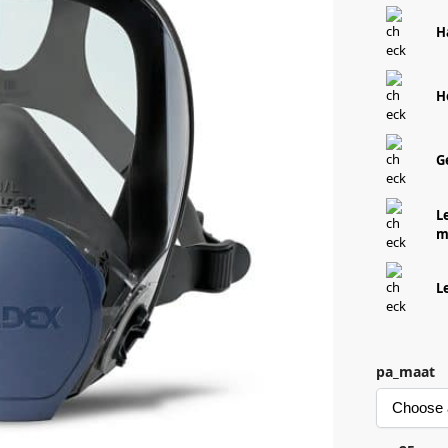
H
H
G
Le
m
L
pa_maat