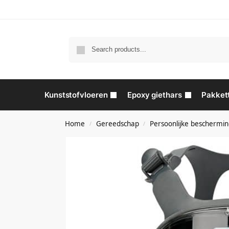
Kunststofvloeren
Epoxy giethars
Pakket
Home
Gereedschap
Persoonlijke beschermi
/
/