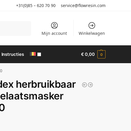
+31(0)85 – 620 70 90
service@flowresin.com
Search
Mijn account
Winkelwagen
Instructies
€
0,00
0
00
ex herbruikbaar
gelaatsmasker
0