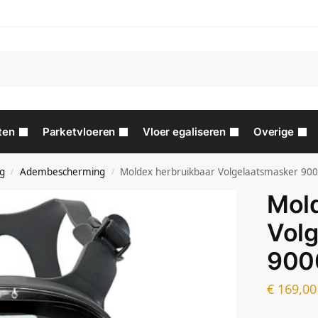
ten
Parketvloeren
Vloer egaliseren
Overige
ng
Adembescherming
Moldex herbruikbaar Volgelaatsmasker 90
/
/
Mold
Vol
900
€
169,00