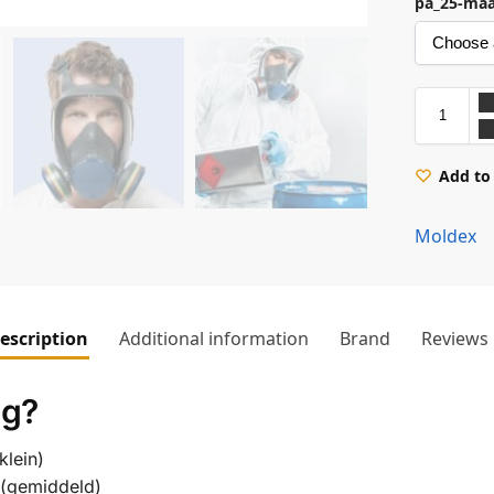
pa_25-ma
Add to 
Moldex
escription
Additional information
Brand
Reviews
ig?
klein)
 (gemiddeld)