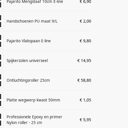
€
6,90
Pajarito Mengstaaf 10cm E-line
€
2,00
Handschoenen PU maat 9/L
€
9,80
Pajarito Vlakspaan E-line
€
14,95
Spijkerzolen universeel
€
58,80
Ontluchtingsroller 25cm
€
1,05
Platte wegwerp kwast 50mm
Professionele Epoxy en primer
€
5,95
Nylon roller - 25 cm