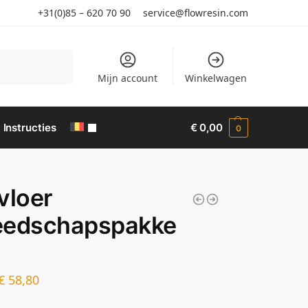
+31(0)85 – 620 70 90
service@flowresin.com
Search
Mijn account
Winkelwagen
Instructies
€
0,00
0
vloer
eedschapspakke
€
58,80