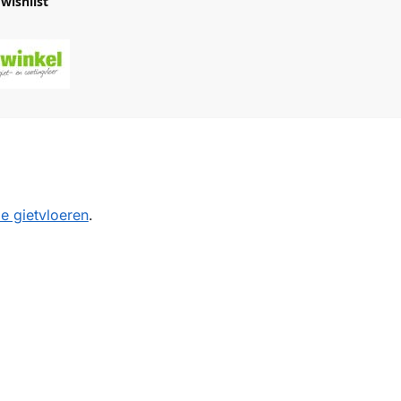
wishlist
e gietvloeren
.