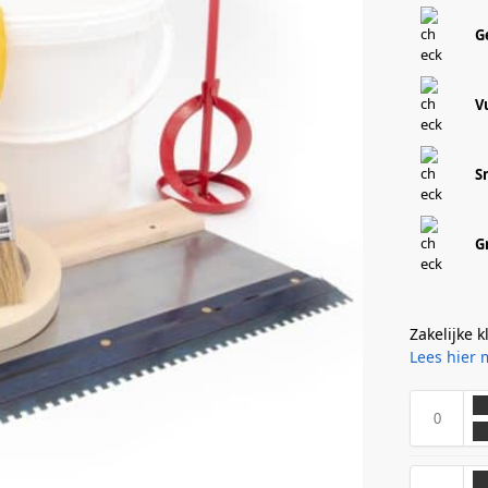
G
V
S
G
Zakelijke 
Lees hier 