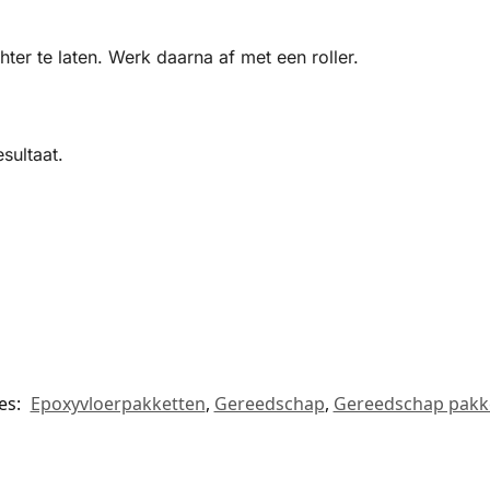
ter te laten. Werk daarna af met een roller.
sultaat.
es:
Epoxyvloerpakketten
,
Gereedschap
,
Gereedschap pakk