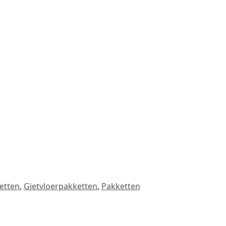
etten
,
Gietvloerpakketten
,
Pakketten