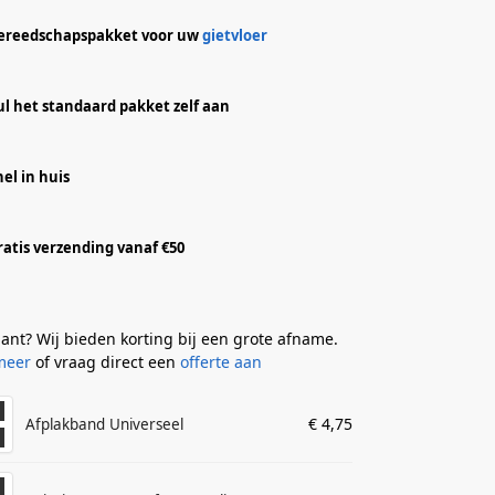
ereedschapspakket voor uw
gietvloer
ul het standaard pakket zelf aan
nel in huis
ratis verzending vanaf €50
klant? Wij bieden korting bij een grote afname.
meer
of vraag direct een
offerte aan
€
4,75
Afplakband Universeel