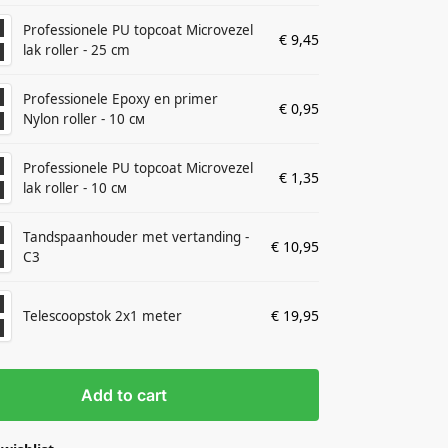
Professionele PU topcoat Microvezel
€
9,45
lak roller - 25 cm
Professionele Epoxy en primer
€
0,95
Nylon roller - 10 см
Professionele PU topcoat Microvezel
€
1,35
lak roller - 10 см
Tandspaanhouder met vertanding -
€
10,95
C3
€
19,95
Telescoopstok 2x1 meter
Add to cart