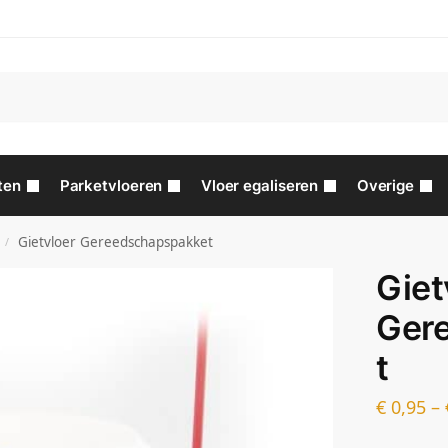
ten
Parketvloeren
Vloer egaliseren
Overige
Gietvloer Gereedschapspakket
/
Giet
Ger
t
€
0,95
–