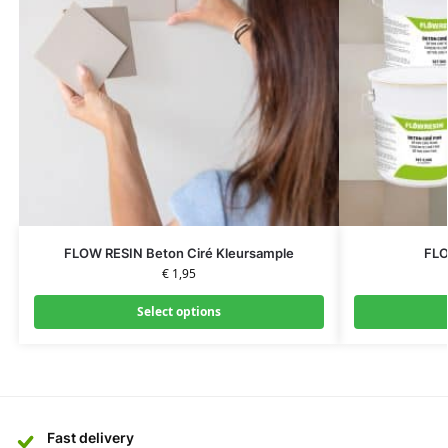
FLOW RESIN Beton Ciré Kleursample
FLO
€
1,95
Select options
Fast delivery